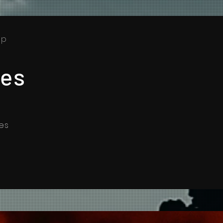
lip
nes
es