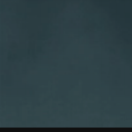
RODUCCiONES
somos lo que ves