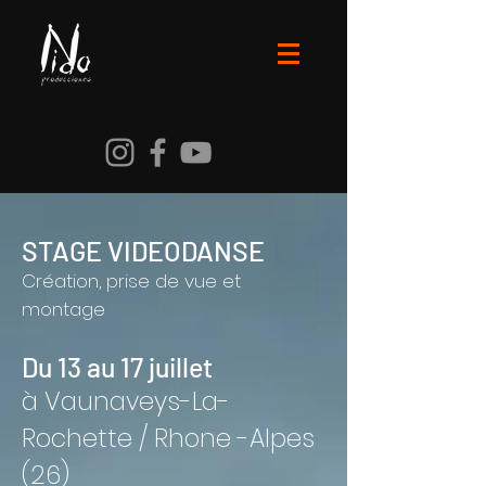
STAGE VIDEODANSE
Création, prise de vue et
montage
Du 13 au 17 juillet
à Vaunaveys-La-
Rochette / Rhone -Alpes
(26)