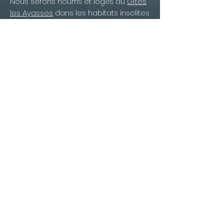
Nous serons nourris et logés au
Gîtes
les Ayasses
dans les habitats insolites
répartis sur le domaine.
- 1 cabane équipée de 2 chambres (1
lit 140 et 2 lits superposés) + 1 pièce
cuisine / repas + salle d’eau + WC
- 1 goutte d'Ô ; couchage pour 2
personnes en canapé-lit
- 2 huttes de 4 lits simples + 1 hutte de
2 lits simples avec espace accueil ;
douche et WC collectifs attenants
à la salle Vercors
- 1 grande salle polyvalente de 65 m²
ouverte sur l'extérieure
Location draps 8 € par personne
Date limite d’inscription le 15 juin.
Les places sont limitées à 14